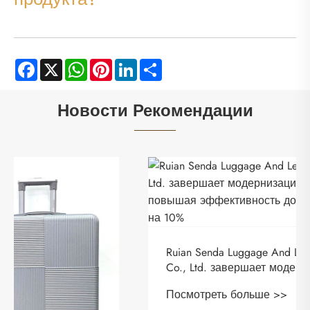
Facebook
X
WhatsApp
Pinterest
LinkedIn
Share
Новости Рекомендации
​Ruian Senda Luggage And Leather Products
Co., Ltd. завершает модернизацию ERP-
системы, повышая эффективность
Посмотреть больше >>
доставки более чем на 10%